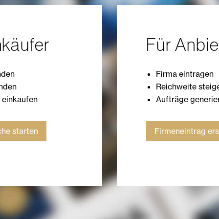
nkäufer
Für Anbie
nden
Firma eintragen
enden
Reichweite steig
h einkaufen
Aufträge generie
he starten
Firmeneintrag ers