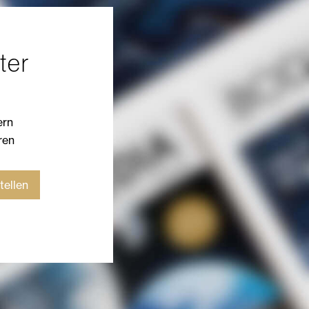
ter
ern
ren
tellen