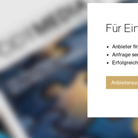
Für Ei
Anbieter fi
Anfrage s
Erfolgreic
Anbietersuc