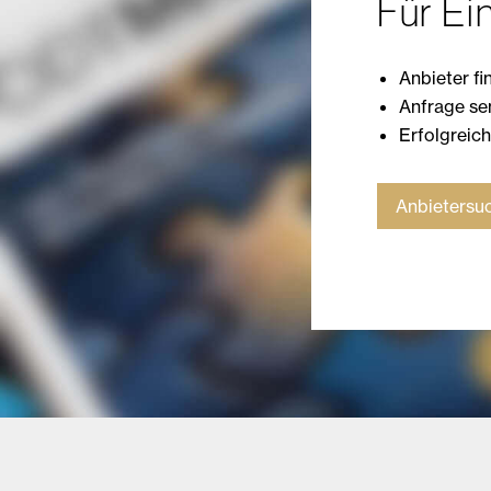
Für Ei
Anbieter fi
Anfrage s
Erfolgreic
Anbietersuc