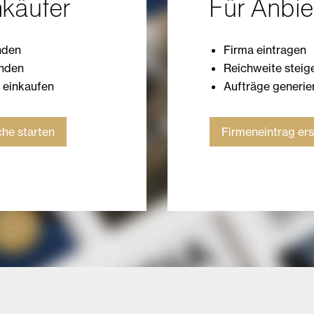
nkäufer
Für Anbie
nden
Firma eintragen
enden
Reichweite steig
h einkaufen
Aufträge generie
he starten
Firmeneintrag ers