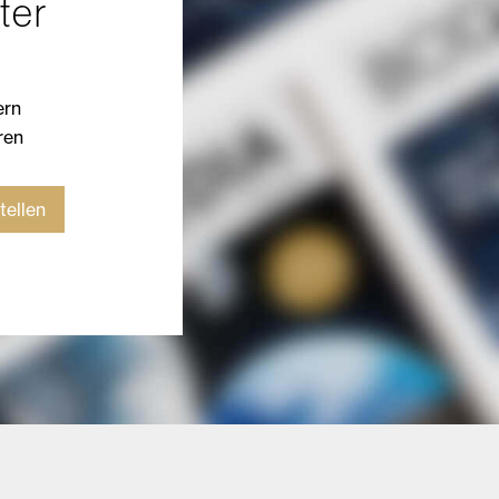
ter
ern
ren
tellen