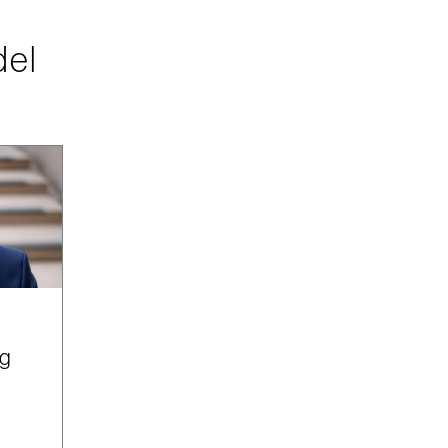
del
ng