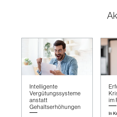
Ak
Intelligente
Erf
Vergütungssysteme
Kr
anstatt
im 
Gehaltserhöhungen
In K