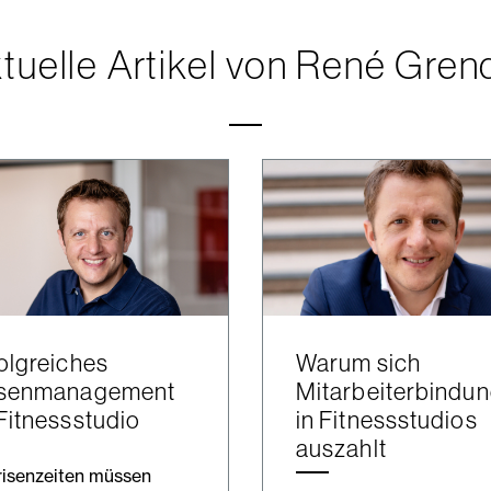
tuelle Artikel von René Gren
olgreiches
Warum sich
isenmanagement
Mitarbeiterbindu
Fitnessstudio
in Fitnessstudios
auszahlt
risenzeiten müssen