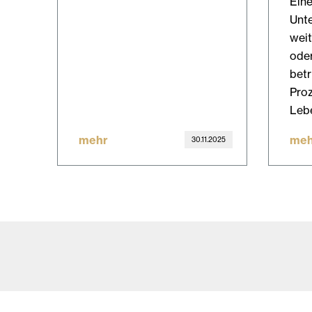
Eine
Unt
weit
ode
betr
Proz
Leb
mehr
meh
30.11.2025